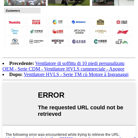
Precedente:
Ventilatore di soffittu di 10 piedi persunalizatu
OEM - Serie CDM - Ventilatore HVLS cummerciale - Apogee
Dopu:
Ventilatore HVLS - Serie TM cù Motore à Ingranaggi