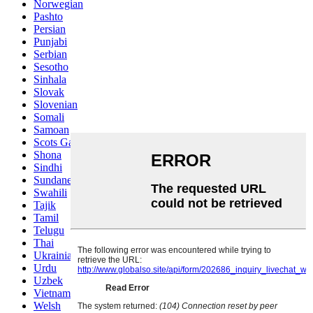
Norwegian
Pashto
Persian
Punjabi
Serbian
Sesotho
Sinhala
Slovak
Slovenian
Somali
Samoan
Scots Gaelic
Shona
Sindhi
Sundanese
Swahili
Tajik
Tamil
Telugu
Thai
Ukrainian
Urdu
Uzbek
Vietnamese
Welsh