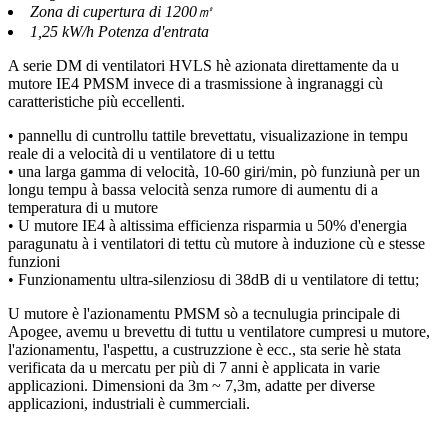
Zona di cupertura di 1200㎡
1,25 kW/h Potenza d'entrata
A serie DM di ventilatori HVLS hè azionata direttamente da u
mutore IE4 PMSM invece di a trasmissione à ingranaggi cù
caratteristiche più eccellenti.
• pannellu di cuntrollu tattile brevettatu, visualizazione in tempu
reale di a velocità di u ventilatore di u tettu
• una larga gamma di velocità, 10-60 giri/min, pò funziunà per un
longu tempu à bassa velocità senza rumore di aumentu di a
temperatura di u mutore
• U mutore IE4 à altissima efficienza risparmia u 50% d'energia
paragunatu à i ventilatori di tettu cù mutore à induzione cù e stesse
funzioni
• Funzionamentu ultra-silenziosu di 38dB di u ventilatore di tettu;
U mutore è l'azionamentu PMSM sò a tecnulugia principale di
Apogee, avemu u brevettu di tuttu u ventilatore cumpresi u mutore,
l'azionamentu, l'aspettu, a custruzzione è ecc., sta serie hè stata
verificata da u mercatu per più di 7 anni è applicata in varie
applicazioni. Dimensioni da 3m ~ 7,3m, adatte per diverse
applicazioni, industriali è cummerciali.